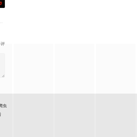
0
香是叛徒。麦香是婚前体检查出不孕症
自己 的超凡的智慧与过人的勇气，屡破奇案、勇 擒元凶的故事，展现了
事——用一场精心策划的“夏令营”完成复仇的受害者；临终前与遗憾和解的“无用
影评
爬虫
看