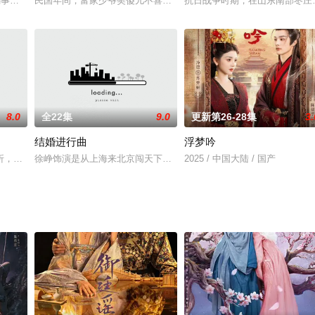
保镖，正式开始甜喜过招的同居生活。黄小鱼也向袁帆坦白了自己被大热武侠游
祸事件，一场阴差阳错的“盲盒相亲”，萌妹桑悠悠邂逅高冷总裁皇甫昊。二人因缘
民国年间，富家少爷樊傻儿不喜读书，只爱舞枪弄棒吃喝玩乐，即使
抗日战争时期，在山东南部枣庄
8.0
全22集
9.0
更新第26-28集
3.
结婚进行曲
浮梦吟
，郭子剑因不满演习流于形式，假传指令要求真打实抗，虽引发哗然，却获赏识
折，经过了六年的风风雨雨，逐渐走向成熟，也逐渐找到了自己价值与情感的归
徐峥饰演是从上海来北京闯天下的“外地人”姚翔，他以卖马桶为生，
2025 / 中国大陆 / 国产