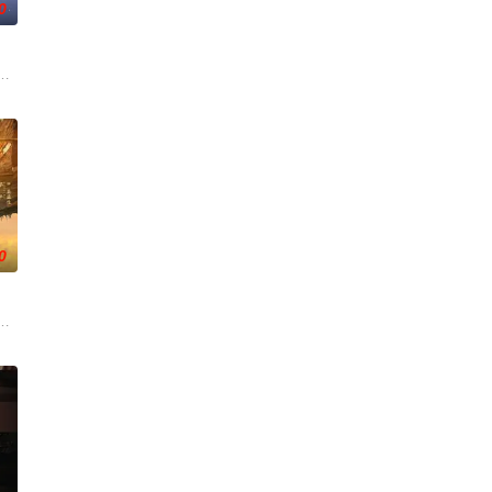
0
怀
诸人共赴冒险奇局。一桩401部
科三元及第入翰林院的奇女子。十年前的她被他从死人堆里救出来，蓬头垢面
《平阳公主》。
0
的喜欢。”那个夜晚，他脸颊微热，
子剑因不满演习流于形式，假传指令要求真打实抗，虽引发哗然，却获赏识
大生企业，实业报国的故事。甲午战争后，国家蒙羞，张謇虽高中状元，却渴