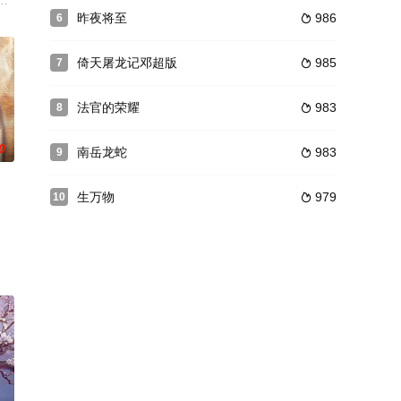
戏
际会，开始了一段“契约婚姻”
娶了贤惠的玉贞依旧顽劣不改，伙同大师兄等人抢叔公家粮食接济百姓。抢粮
矿区，以刘洪、王强为首的一批煤矿工人和铁路工人，因不堪日寇的欺压和蹂
昨夜将至
986
6

倚天屠龙记邓超版
985
7

法官的荣耀
983
8

0
南岳龙蛇
983
9

生万物
979
10

宿的故事。他们丰富多彩的生活经历和
一切务实，梦想能控制一切，而张延饰演有点憨的北京大妞陆思蔓，是某乐