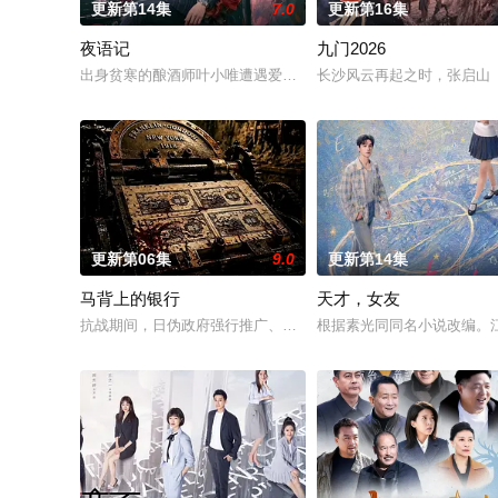
更新第14集
7.0
更新第16集
夜语记
九门2026
出身贫寒的酿酒师叶小唯遭遇爱人程桉、恩师林晚媚的双重背叛
长沙风云再起之时，张启山（
更新第06集
9.0
更新第14集
马背上的银行
天才，女友
抗战期间，日伪政府强行推广、使用由“中国准备银行”发行的伪
根据素光同同名小说改编。