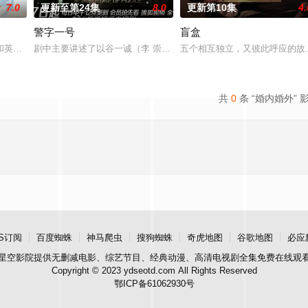
7.0
更新至第24集
8.0
更新第10集
4.
警字一号
盲盒
业挑战与境外竞争，通过创新实践实现本土设计理念突破的故事。
和英国牛津，麦香通过视频向米良宣告：婚不结了。鹿鸣村开了锅，村民大骂麦
剧中主要讲述了以谷一诚（李 崇霄饰演）为代表的冀北市公安刑警用
五个相互独立，又彼此呼应的故
共
0
条 “婚内婚外” 
S订阅
百度蜘蛛
神马爬虫
搜狗蜘蛛
奇虎地图
谷歌地图
必应
星空影院
提供无删减电影、综艺节目、经典动漫、高清电视剧全集免费在线观
Copyright © 2023 ydseotd.com All Rights Reserved
鄂ICP备61062930号