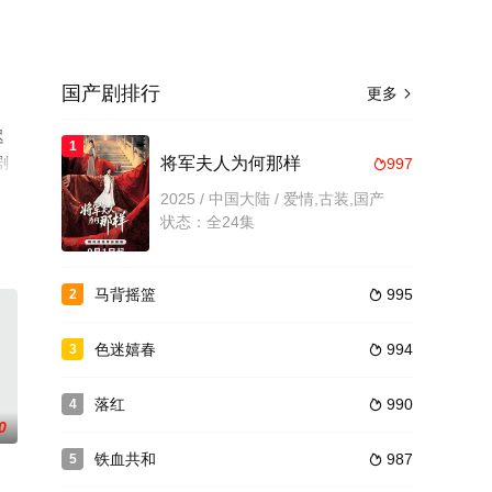
国产剧排行
更多

迟
1
剧
将军夫人为何那样
997

2025 / 中国大陆 / 爱情,古装,国产
状态：全24集
马背摇篮
995
2

色迷嬉春
994
3

落红
990
4

0
铁血共和
987
5
