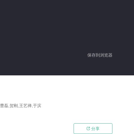
保存到浏览器
,曹磊,贺刚,王艺禅,于滨
分享
