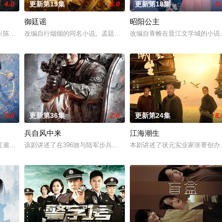
4.0
更新第19集
6.0
更新第18集
5.
御廷谣
昭阳公主
。她从恨意中涅槃重生，借私生女桑落的身份入住程家。她步步为营，周旋在各
陈伟霆 饰）与吴老狗（曾舜晞 饰）强强联手，携手霍仙姑（陈瑶 饰）与九门
改编自行烟烟的同名小说。孟廷辉，大平王朝有史以来个以女子进士
改编自青帷在晋江文学城的小说
3.0
更新第36集
2.0
更新第24集
6.
兵自风中来
江海潮生
钞货币。根据党中央指示，高景波、徐邵梁、孙希光和黄鹰等人开始筹备建立冀
江逾白长大以后，林知夏忽然对他说：“江逾白，我喜欢你，哲学和生物学意义上
该剧讲述了在396旅与陆军步兵学院联合举办的小型军事演习中，郭
本剧讲述了状元实业家张謇创办