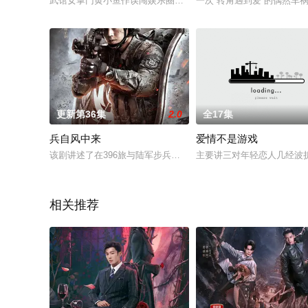
武馆女掌门黄小鱼作误闯娱乐圈，意外成为当红明星袁帆的贴身
一次“转角遇到爱”的偶然车
更新第36集
2.0
全17集
兵自风中来
爱情不是游戏
该剧讲述了在396旅与陆军步兵学院联合举办的小型军事演习中
主要讲三对年轻恋人几经波
相关推荐