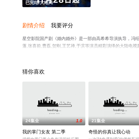
已完结/大结局
剧情介绍
我要评分
星空影院国产剧《婚内婚外》是一部由高希希导演执导，冯绍峰,蔡
蓬,张喜前,曹磊,贺刚,王艺禅,于滨等演员精彩演绎的大陆
全集就上星空影视，更多相关信息可移步至豆瓣电视剧、电
猜你喜欢
24集全
1.0
21集全
我的掌门女友 第二季
奇怪的你真让我心动