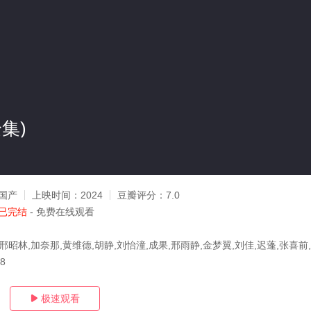
集)
国产
上映时间：
2024
豆瓣评分：
7.0
已完结
- 免费在线观看
邢昭林,加奈那,黄维德,胡静,刘怡潼,成果,邢雨静,金梦翼,刘佳,迟蓬,张喜前
18
极速观看
