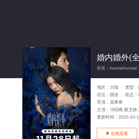
婚内婚外(全
别名：hunneihunwai
地区：
大陆
类型：
语言：
国语
状态：
导演：
高希希
主演：
冯绍峰,蔡文静,
更新时间：
2025-10-
在线观看
