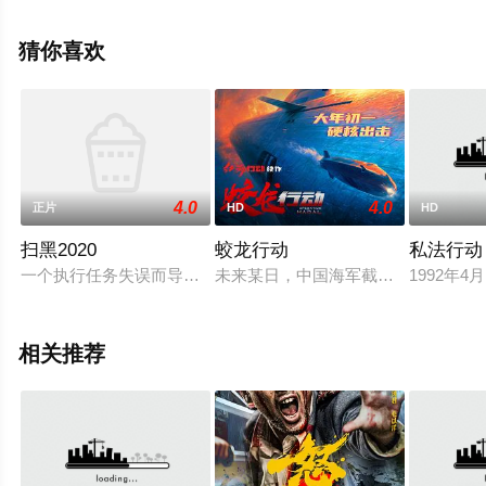
未删减完整版电影大全就上星空影视，更多相关信息可移
步至豆瓣电影、电视猫或剧情网等平台了解。
猜你喜欢
4.0
4.0
正片
HD
HD
扫黑2020
蛟龙行动
私法行动
一个执行任务失误而导致人质男孩死亡的警察帕尤，离开警察队
未来某日，中国海军截获关键情报——
1992年
相关推荐