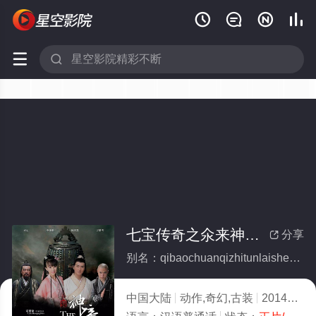






七宝传奇之氽来神钟(全集)
分享

别名：qibaochuanqizhitunlaishenzhong
中国大陆
动作,奇幻,古装
2014
7.0