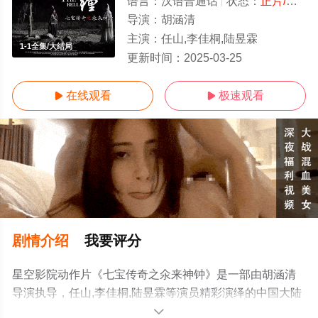
语言：
汉语普通话
状态：
正片/高清
导演：
胡涵清
主演：
任山,李佳桐,陆昱霖
1-1全集/大结局
更新时间：
2025-03-25
在线观看
极速观看


剧情介绍
我要评分
星空影院动作片《七宝传奇之氽来神钟》是一部由胡涵清
导演执导，任山,李佳桐,陆昱霖等演员精彩演绎的中国大陆
电影，大结局剧情已揭晓（1-1全集），手机免费观看高清
