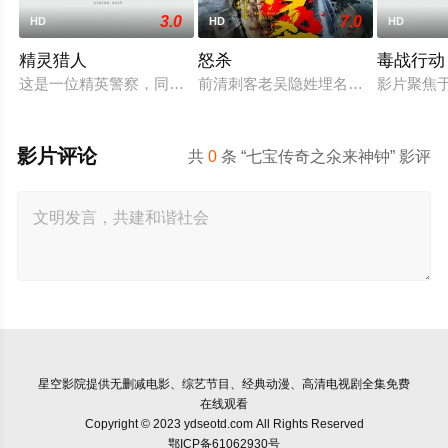
3.0
7.0
HD
HD
HD
精灵猎人
怒杀
毒战行动
这是一位精英警察，同时也是精灵猎手。在调查一系列血腥谋杀
前清刺客老吴隐姓埋名于药铺，却为
影片聚焦
影片评论
共
0
条 “七宝传奇之氽来神钟” 影评
星空影院
提供无删减电影、综艺节目、经典动漫、高清电视剧全集免费
在线观看
Copyright © 2023 ydseotd.com All Rights Reserved
鄂ICP备61062930号