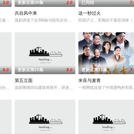
3.0
更新至第30集
2.0
已完结
7.
兵自风中来
这一秒过火
被父母忽视，在艰苦环境中长大，但她始终刻苦学习，憧憬未来。为此，苏琳苦
江逾白长大以后，林知夏忽然对他说：“江逾白，我喜欢你，哲学和生物学意义上
该剧讲述了在396旅与陆军步兵学院联合举办的小型军事演习中，郭
民国沪上，军阀幼子慕容清峄（
6.0
更新至第25集
8.0
更新至第11集
7.
第五立面
米良与麦青
件相遇，在成人用品店与酒吧的霓虹外衣下展开相互救赎的故事.....
创办大生企业，实业报国的故事。甲午战争后，国家蒙羞，张謇虽高中状元，却
该剧围绕四位建筑师展开，讲述了他们在中意合作项目中面对专业挑
一根网线连接了中国鹿鸣村和英