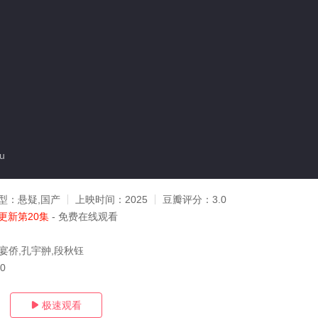
u
型：
悬疑,国产
上映时间：
2025
豆瓣评分：
3.0
更新第20集
- 免费在线观看
刘宴侨,孔宇翀,段秋钰
20
极速观看
