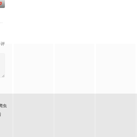
0
怀
诸人共赴冒险奇局。一桩401部
科三元及第入翰林院的奇女子。十年前的她被他从死人堆里救出来，蓬头垢面
《平阳公主》。
影评
爬虫
看