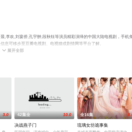
,李欢,刘宴侨,孔宇翀,段秋钰等演员精彩演绎的中国大陆电视剧，手机
关信息可移步至豆瓣电视剧、电视猫或剧情网等平台了解。
展开全部

3.0
42集全
10.0
全16集
8.
决战燕子门
琉璃女坊诡事集