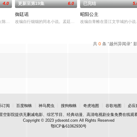
4.0
更新至第19集
6.0
已完结
5.
御廷谣
昭阳公主
。她从恨意中涅槃重生，借私生女桑落的身份入住程家。她步步为营，周旋在各
陈伟霆 饰）与吴老狗（曾舜晞 饰）强强联手，携手霍仙姑（陈瑶 饰）与九门
改编自行烟烟的同名小说。孟廷辉，大平王朝有史以来个以女子进士
改编自青帷在晋江文学城的小说
共
0
条 “越州异闻录” 
S订阅
百度蜘蛛
神马爬虫
搜狗蜘蛛
奇虎地图
谷歌地图
必应
星空影院
提供无删减电影、综艺节目、经典动漫、高清电视剧全集免费在线观
Copyright © 2023 ydseotd.com All Rights Reserved
鄂ICP备61062930号