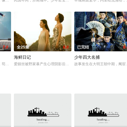
，像千万个北漂一样，大学毕业从二三线城市来到大都市北京，虽然生活艰辛，
民国年间，济南城中。少年君宝为人正直 ，智勇双全，他身姿矫健，
丰城表面繁华，内里暗流涌动，
7.0
全25集
6.0
已完结
8.
海鲜日记
少年四大名捕
到年轻时的1995年，遇到了22岁的自己，在经历了一系列碰撞之后，两
，苟吉祥（李小璐 饰）本是一介贤惠勤恳的家庭主妇，却被卷入了一场意外之
爱丽丝被野家暴产生心理阴影后对男人产生了极致的偏见，花因为家
故事发生在大明王朝中期，阉宦