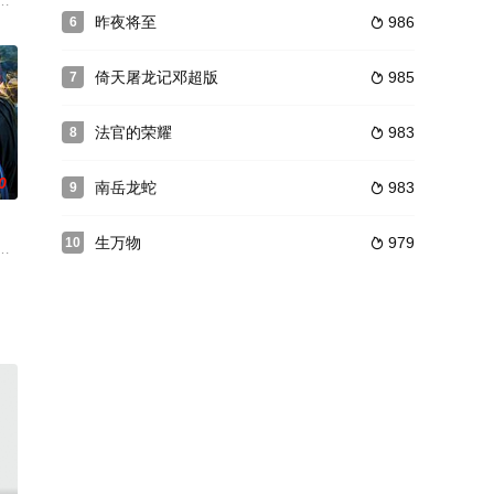
可对宋丹丹饰演的老妈从来是报喜不报
是难得的练武 奇才。为保护母亲，君宝砍伤了恶霸楚天 九，这一砍砍出
一系列以女子为目标的离奇案件接连发生。年轻女讼师方沉月（张楚寒饰）来
昨夜将至
986
6

倚天屠龙记邓超版
985
7

法官的荣耀
983
8

0
南岳龙蛇
983
9

生万物
979
10

中，不仅成为了寡妇，还成为了被警方
人的原因对爱情产生了渴望，爱丽丝躲到好朋友花家后因为观念问题产生分歧
权倾朝野，特务四布，野心勃勃的王爷蠢蠢欲动，图谋不轨，更有四大凶徒为