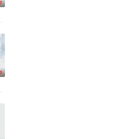
0
的喜欢。”那个夜晚，他脸颊微热，
子剑因不满演习流于形式，假传指令要求真打实抗，虽引发哗然，却获赏识
张凌赫 饰）因被抱错而受尽养父虐待，少年出逃时被任素素（王楚然 饰）所
0
渴望寻求强国之路。他毅然弃政从商，
战与境外竞争，通过创新实践实现本土设计理念突破的故事。
国牛津，麦香通过视频向米良宣告：婚不结了。鹿鸣村开了锅，村民大骂麦香