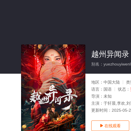
越州异闻录
别名：yuezhouyiwenl
地区：
中国大陆
类
语言：
国语
状态：
导演：
未知
主演：
于轩晨,李欢,
更新时间：
2025-05-
在线观看
