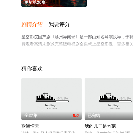
更新第20集
剧情介绍
我要评分
星空影院国产剧《越州异闻录》是一部由知名导演执导，于轩晨
费观看高清未删减完整版电视剧全集就上星空影视，更多相
猜你喜欢
全27集
8.0
已完结
歌海情天
我的儿子是奇葩