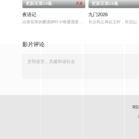
更新至第14集
7.0
更新至第16集
夜语记
九门2026
出身贫寒的酿酒师叶小唯遭遇爱人程桉、恩师林晚媚的双重背叛
长沙风云再起之时，张启山（
影片评论
RS