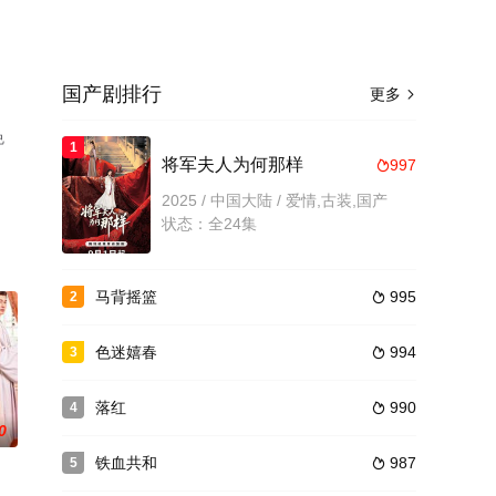
国产剧排行
更多

免
1
将军夫人为何那样
997

2025 / 中国大陆 / 爱情,古装,国产
状态：全24集
马背摇篮
995
2

色迷嬉春
994
3

落红
990
4

0
铁血共和
987
5
