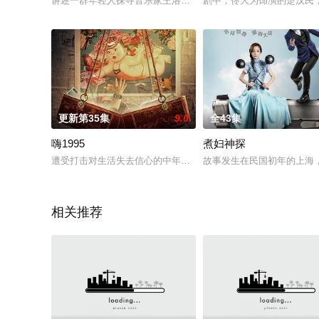
讲述一群年轻人探寻音乐家王洛宾的人生历程的故事。
剧中，佟大为饰演的楚汉民
更新第35集
9.0
全43集
嗨1995
煮妇神探
遭受打击对生活失去信心的中年男子张大宝（张维伊 饰），意外回
故事发生在民国初年的上海
相关推荐