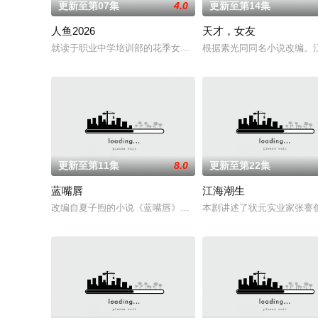
更新至第07集
4.0
更新至第14集
人鱼2026
天才，女友
就读于职业中学培训部的花季女生苏琳（黄杨钿甜 饰），虽自小
根据素光同同名小说改编。
更新至第11集
8.0
更新至第22集
蓝嘴唇
江海潮生
改编自夏子煦的小说《蓝嘴唇》。藤墨与伍十弦因一场乌龙“神药”事
本剧讲述了状元实业家张謇