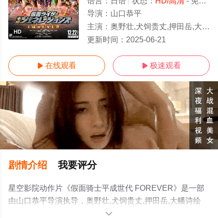
语言：
日语
状态：
HD/高清
- 免费在线观看
导演：
山口恭平
主演：
奥野壮,犬饲贵丈,押田岳,大幡诗绘理,渡边圭祐,赤楚卫二,高田夏帆,武田航平,水上剑星,佐藤健
HD
更新时间：
2025-06-21
在线观看
极速观看


剧情介绍
我要评分
星空影院动作片《假面骑士平成世代 FOREVER》是一部
由山口恭平导演执导，奥野壮,犬饲贵丈,押田岳,大幡诗绘
理,渡边圭祐,赤楚卫二,高田夏帆,武田航平,水上剑星,佐藤健
