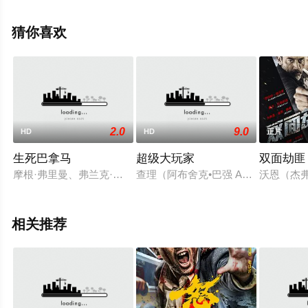
等演员精彩演绎的日本电影，手机免费观看高清未删减完
整版电影大全就上星空影视，更多相关信息可移步至豆瓣
猜你喜欢
电影、电视猫或剧情网等平台了解。
2.0
9.0
HD
HD
正片
生死巴拿马
超级大玩家
双面劫匪
摩根·弗里曼、弗兰克·格里罗将主演动作新片[巴拿马](Panam
查理（阿布舍克•巴强 Abhishek
沃恩（杰弗
相关推荐