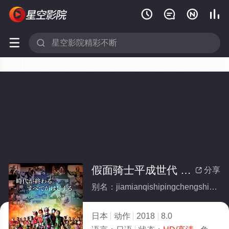






假面骑士平成世代 FOREVER
分享

别名：jiamianqishipingchengshidaiFOREVER
日本
动作
2018
8.0