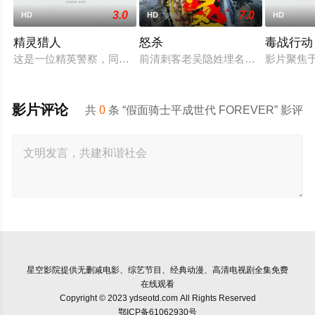
3.0
7.0
HD
HD
HD
精灵猎人
怒杀
毒战行动
这是一位精英警察，同时也是精灵猎手。在调查一系列血腥谋杀
前清刺客老吴隐姓埋名于药铺，却为
影片聚焦
影片评论
共
0
条 “假面骑士平成世代 FOREVER” 影评
星空影院
提供无删减电影、综艺节目、经典动漫、高清电视剧全集免费
在线观看
Copyright © 2023 ydseotd.com All Rights Reserved
鄂ICP备61062930号