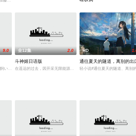
身公寓里，大家的生活风清云淡却也乐趣无穷。他们的老师花本先生向三人介绍
和加藤胜（大里雅史 配音）是小学时代的好友，在一日的偶遇之后，两人为救一
讲述在浮游城“艾恩葛朗特”从第
9.0
全12集
2.0
HD
1.
斗神姬日语版
通往夏天的隧道，离别的出
有政府，成为了国家最高领导组织。经过死亡的洗礼，人们开始格外重视生命的
の飼い主は、浮気性の彼に振り回されている独身OL。彼女のことを「ご主人
在遥远的过去，因开采无限能源而招来涅加尔的侵袭、流亡至地球的
轻小说#通往夏天的隧道、离别的