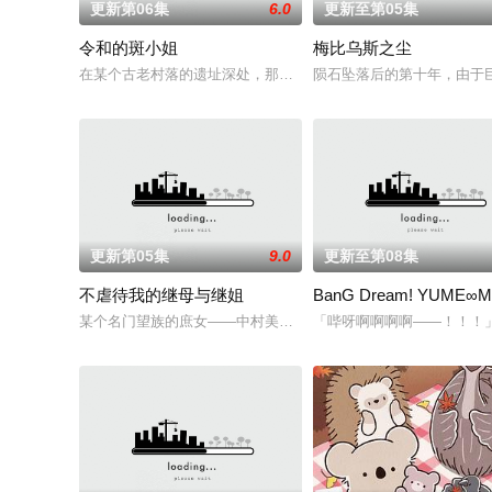
更新第06集
6.0
更新至第05集
令和的斑小姐
梅比乌斯之尘
在某个古老村落的遗址深处，那一片禁止入内的区域里，存在着被口
陨石坠落后的第十年，由于巨
更新第05集
9.0
更新至第08集
不虐待我的继母与继姐
BanG Dream! YUME∞M
某个名门望族的庶女——中村美冶，原本与母亲两人过着虽清贫
「哔呀啊啊啊啊——！！！