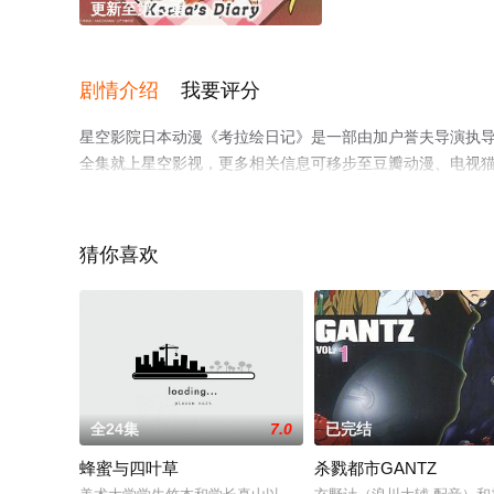
更新至第43集
剧情介绍
我要评分
星空影院日本动漫《考拉绘日记》是一部由加户誉夫导演执
全集就上星空影视，更多相关信息可移步至豆瓣动漫、电视
猜你喜欢
全24集
7.0
已完结
蜂蜜与四叶草
杀戮都市GANTZ