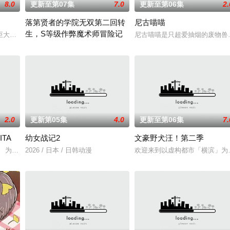
8.0
更新至第07集
7.0
更新至第06集
2.
落第贤者的学院无双第二回转
尼古喵喵
生，S等级作弊魔术师冒险记
口相传为“窥之生厄、亵之招祟”的“不可触碰之物”。世代担任山神守护的
大结晶释放出的神秘粒子“梅比乌斯之尘”的影响，一部分孩子获得了名为“拉姆
尼古喵喵是只超爱抽烟的废物兽
由绝望中转生的最强贤者，到400年后的世界一展外挂威能！
2.0
更新第05集
4.0
更新至第06集
7.
ITA
幼女战记2
文豪野犬汪！第二季
却幸福的生活。
」 为了乐团出道而突然集结的团员们！
2026 / 日本 / 日韩动漫
欢迎来到以虚构都市「横滨」为