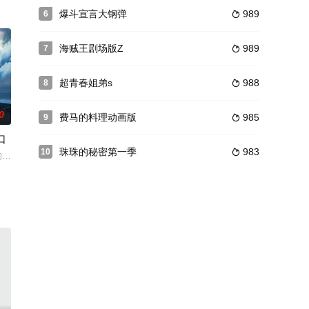
了
只铁轨上的流浪汉而同时命丧黄泉。
爆斗宣言大钢弹
989
6

一层开始往上攻略的故事。
海贼王剧场版Z
989
7

超青春姐弟s
988
8

0
费马的料理动画版
985
9

口
珠珠的秘密第一季
983
10

ちゃま」と呼んで慕っているエビちゅ
异星幸存者，为地球创造了神代遗迹及文明延续至今。当地球面临同样的危机
出口#剧场版动画化决定！本作曾获得「这本轻小说真厉害」2020年度文库部