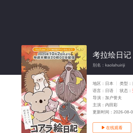
考拉绘日记
别名：kaolahuiriji
地区：
日本
类型：
语言：
日语
状态：
导演：
加户誉夫
主演：
内田彩
更新时间：
2026-08-
在线观看
