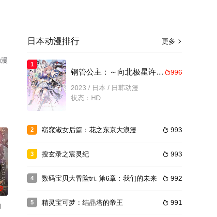
日本动漫排行
更多

动漫
1
钢管公主：～向北极星许愿～
996

2023 / 日本 / 日韩动漫
状态：HD
窈窕淑女后篇：花之东京大浪漫
993
2

搜玄录之宸灵纪
993
3

数码宝贝大冒险tri. 第6章：我们的未来
992
4

0
精灵宝可梦：结晶塔的帝王
991
5

的