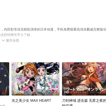
导，内田彩等演员精彩演绎的日本动漫，手机免费观看高清未删减完整版
猫或剧情网等平台了解。
展开全部

9.0
已完结
1.0
HD
1.
光之美少女 MAX HEART
刀剑神域 进击篇 无星之夜
咏叹调