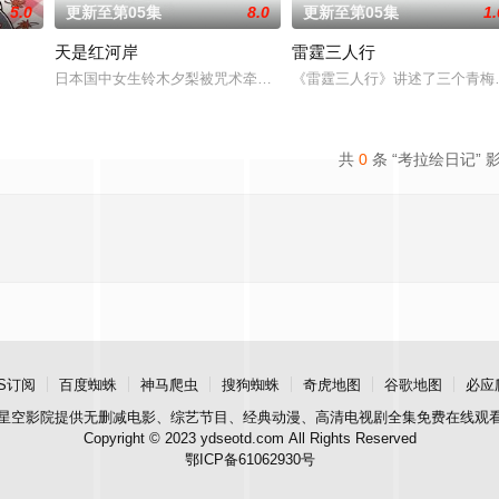
5.0
更新至第05集
8.0
更新至第05集
1.
天是红河岸
雷霆三人行
日本国中女生铃木夕梨被咒术牵引至纪元前的赫梯帝国，并长期遭受
《雷霆三人行》讲述了三个青梅
落幕。
共
0
条 “考拉绘日记” 
S订阅
百度蜘蛛
神马爬虫
搜狗蜘蛛
奇虎地图
谷歌地图
必应
星空影院
提供无删减电影、综艺节目、经典动漫、高清电视剧全集免费在线观
Copyright © 2023 ydseotd.com All Rights Reserved
鄂ICP备61062930号