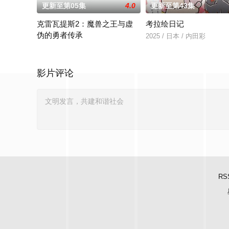
更新至第05集
4.0
更新至第43集
克雷瓦提斯2：魔兽之王与虚
考拉绘日记
伪的勇者传承
2025 / 日本 / 内田彩
勇者艾莉西亚斩杀了多雷尔将军，海登与博雷托两国的战争就此
影片评论
RS