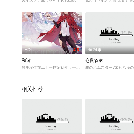
美术大学学生竹本和学长真山以及多次留级的森田一起生活在单
玄野计（浪川大辅 配音）
HD
4.0
全24集
和谐
仓鼠管家
故事发生在二十一世纪初年，一场浩大的灾难让“生府”取代了原
雌のハムスター?エビちゅ
相关推荐