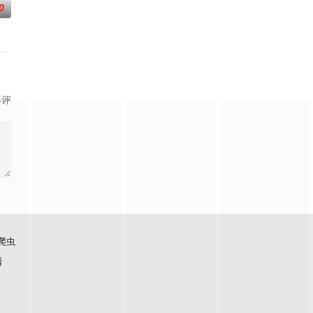
0
娜姬雅王后的追杀，目的在于以她为祭品咒杀凯鲁王子。在凯鲁的庇护与指导
竹马的挚友拼命寻找失踪少女的故事。本剧集围绕着平凡的中学生平太郎和两个
影评
爬虫
看