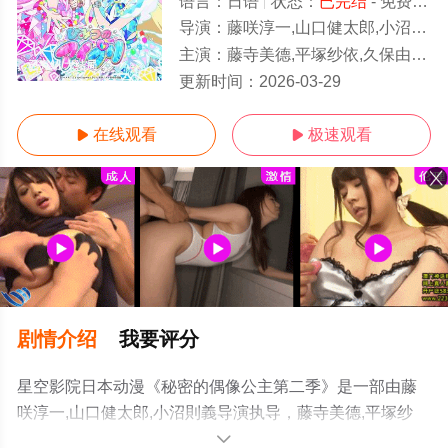
语言：
日语
状态：
已完结
- 免费在线观看
导演：
藤咲淳一,山口健太郎,小沼則義
主演：
藤寺美德,平塚纱依,久保由利香,日比优理香,铃木杏奈,德井青空,和多田美咲,大地叶,喜多村英梨,土屋李央,川口莉奈,寺泽百花,大森綺星,小
已完结/大结局
更新时间：
2026-03-29
在线观看
极速观看


剧情介绍
我要评分
星空影院日本动漫《秘密的偶像公主第二季》是一部由藤
咲淳一,山口健太郎,小沼則義导演执导，藤寺美德,平塚纱
依,久保由利香,日比优理香,铃木杏奈,德井青空,和多田美咲,
