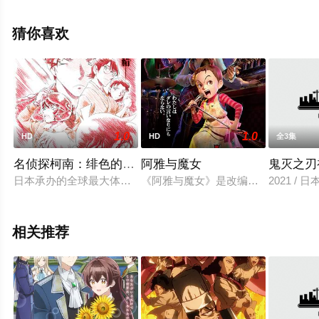
大地叶,喜多村英梨,土屋李央,川口莉奈,寺泽百花,大森綺星,
小林龙之,齐藤渚等演员精彩演绎的日本动漫，大结局剧情
猜你喜欢
已揭晓（已完结），手机免费观看高清未删减完整版动漫
全集就上星空影视，更多相关信息可移步至豆瓣动漫、电
视猫或剧情网等平台了解。
1.0
1.0
HD
HD
全3集
名侦探柯南：绯色的子弹
阿雅与魔女
鬼灭之刃
日本承办的全球最大体育盛事WSG即将在东京举办开幕式。 为此
《阿雅与魔女》是改编自戴安娜·韦恩
2021 /
相关推荐