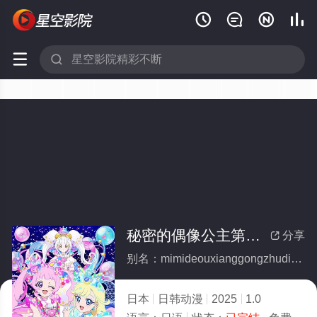






秘密的偶像公主第二季(全集)
分享

别名：mimideouxianggongzhudierji
日本
日韩动漫
2025
1.0