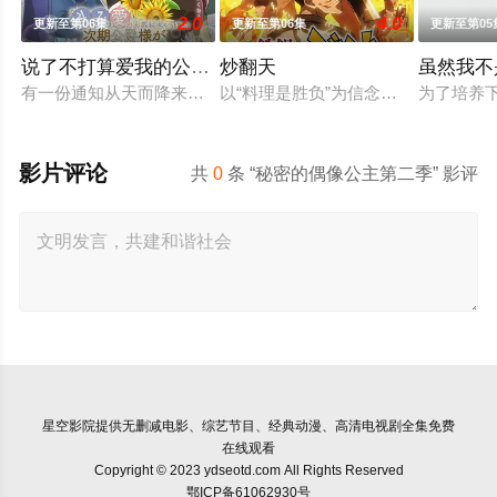
2.0
4.0
更新至第06集
更新至第06集
更新至第05
说了不打算爱我的公爵继承人，不知为何对我宠爱有加
炒翻天
虽然我不
有一份通知从天而降来到没落贵族的千金，艾尔莎的身边。那就是
以“料理是胜负”为信念、“中国菜霸
为了培养
影片评论
共
0
条 “秘密的偶像公主第二季” 影评
星空影院
提供无删减电影、综艺节目、经典动漫、高清电视剧全集免费
在线观看
Copyright © 2023 ydseotd.com All Rights Reserved
鄂ICP备61062930号