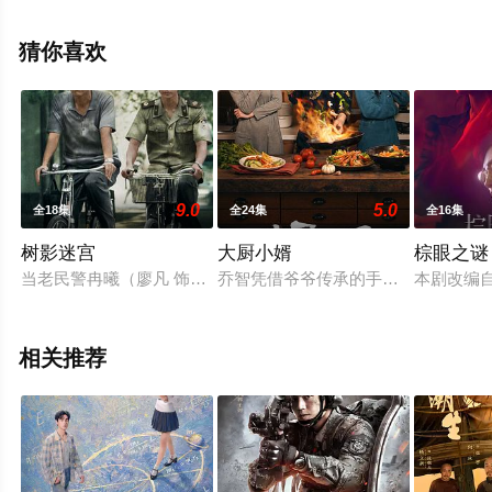
尔,陈法蓉,罗二羊,郭广平,张晔子,韩昊霖,王建国,贾景晖,傅
迦,刘亭作,李溪芮,刘桦,王姬,吴彦姝,李强,夏力薪,房子斌,宋
猜你喜欢
宁峰等演员精彩演绎的大陆电视剧，手机免费观看高清未
删减完整版电视剧全集就上星空影视，更多相关信息可移
步至豆瓣电视剧、电视猫或剧情网等平台了解。
9.0
5.0
全18集
全24集
全16集
树影迷宫
大厨小婿
棕眼之谜
当老民警冉曦（廖凡 饰）遇上公安大赵赶鹅（尹昉 饰），从“互
乔智凭借爷爷传承的手艺创办了名为“
本剧改编
相关推荐