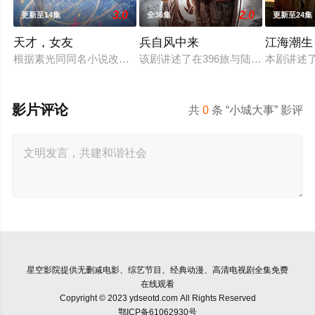
3.0
2.0
更新至14集
全36集
更新至24集
天才，女友
兵自风中来
江海潮生
根据素光同同名小说改编。江逾白长大以后，林知夏忽然对他说：
该剧讲述了在396旅与陆军步兵学院
本剧讲述
影片评论
共
0
条 “小城大事” 影评
星空影院
提供无删减电影、综艺节目、经典动漫、高清电视剧全集免费
在线观看
Copyright © 2023 ydseotd.com All Rights Reserved
鄂ICP备61062930号