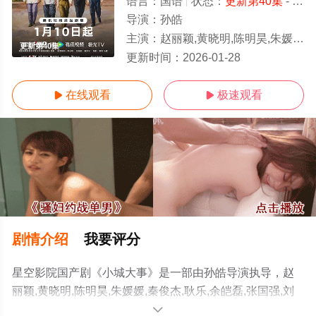
语言：
国语
状态：
更新第40集
- 免费在线观看
导演：
孙皓
主演：
赵丽颖,黄晓明,陈明昊,朱媛媛,秦俊杰,耿乐,余皑磊,张国强,刘威葳,李九霄,张维伊,王伊瑶,董可飞,朱超艺,陈昊明,刘巴特尔,陈法蓉,罗
更新第40集
更新时间：
2026-01-28
在线观看
极速观看


剧情介绍
我要评分
星空影院国产剧《小城大事》是一部由孙皓导演执导，赵
丽颖,黄晓明,陈明昊,朱媛媛,秦俊杰,耿乐,余皑磊,张国强,刘
威葳,李九霄,张维伊,王伊瑶,董可飞,朱超艺,陈昊明,刘巴特
