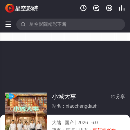






小城大事
分享

别名：xiaochengdashi
大陆
国产
2026
6.0