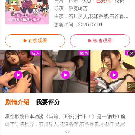
语言：
日语
状态：
已完结
- 免费在线观看
导演：
伊魔崎斋
主演：
石川界人,花泽香菜,石谷春贵,小林千晃,杉山里穗,富田美忧,诸星堇
已完结/大结局
更新时间：
2026-07-01
在线观看
极速观看


剧情介绍
我要评分
星空影院日本动漫《当前、正被打扰中！》是一部由伊魔
崎斋导演执导，石川界人,花泽香菜,石谷春贵,小林千晃,杉
山里穗,富田美忧,诸星堇等演员精彩演绎的日本动漫，大结
