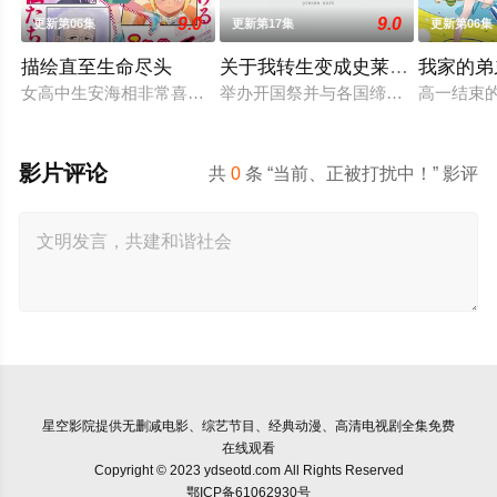
9.0
9.0
更新第06集
更新第17集
更新第06集
描绘直至生命尽头
关于我转生变成史莱姆这档事第
我家的弟
女高中生安海相非常喜欢看漫画，尤其是 ☆野0 的《机器太与
举办开国祭并与各国缔结邦交的魔国
高一结束
影片评论
共
0
条 “当前、正被打扰中！” 影评
星空影院
提供无删减电影、综艺节目、经典动漫、高清电视剧全集免费
在线观看
Copyright © 2023 ydseotd.com All Rights Reserved
鄂ICP备61062930号