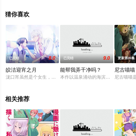
局剧情已揭晓（已完结），手机免费观看高清未删减完整
版动漫全集就上星空影视，更多相关信息可移步至豆瓣动
猜你喜欢
漫、电视猫或剧情网等平台了解。
8.0
9.0
已完结
已完结
更新第06集
皎洁迎宵之月
能帮我弄干净吗？
尼古喵喵
泷口宵虽然是个女生，但是她长相俊美，举止也很潇洒帅气，所
本作以温泉涌动的海滨城市热海为舞
尼古喵喵
相关推荐