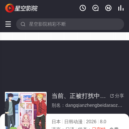






当前、正被打扰中！(全集)
分享

别名：dangqianzhengbeidaraozhong
日本
日韩动漫
2026
8.0