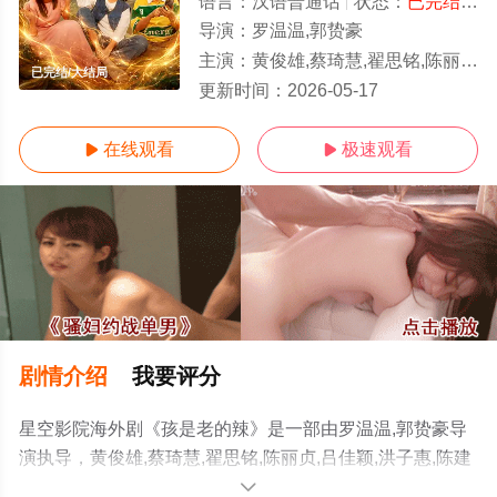
语言：
汉语普通话
状态：
已完结
- 
导演：
罗温温,郭贽豪
主演：
黄俊雄,蔡琦慧,翟思铭,陈丽贞,吕佳颖,洪子惠,陈建彬,卢传瑾,郑惠玉,易凌,钟琴,向云,黄慧燕,张汶祥,王禄江
已完结/大结局
更新时间：
2026-05-17
在线观看
极速观看


剧情介绍
我要评分
星空影院海外剧《孩是老的辣》是一部由罗温温,郭贽豪导
演执导，黄俊雄,蔡琦慧,翟思铭,陈丽贞,吕佳颖,洪子惠,陈建
彬,卢传瑾,郑惠玉,易凌,钟琴,向云,黄慧燕,张汶祥,王禄江等
