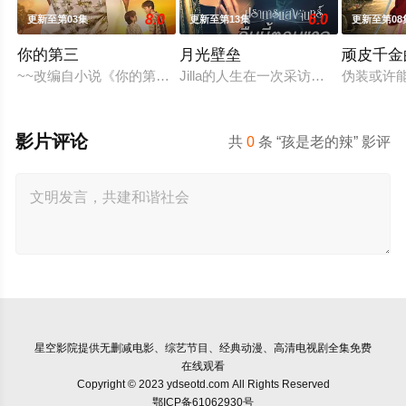
8.0
6.0
更新至第03集
更新至第13集
更新至第08
你的第三
月光壁垒
顽皮千金
~~改编自小说《你的第三》（ที่สามของเธอ）
Jilla的人生在一次采访中彻底偏离了轨
伪装或许
影片评论
共
0
条 “孩是老的辣” 影评
星空影院
提供无删减电影、综艺节目、经典动漫、高清电视剧全集免费
在线观看
Copyright © 2023 ydseotd.com All Rights Reserved
鄂ICP备61062930号