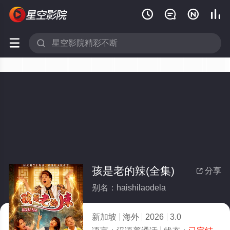






孩是老的辣(全集)
分享

别名：haishilaodela
新加坡
海外
2026
3.0