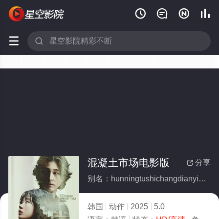






混凝土市场电影版
分享

别名：hunningtushichangdianyingban
韩国
动作
2025
5.0