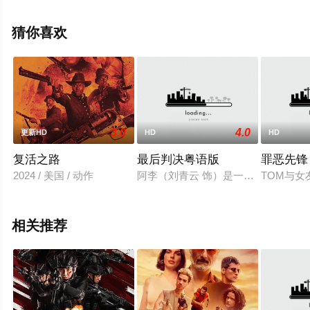
费观看高清未删减完整版电影大全就上星空影视，更多相
关信息可移步至豆瓣电影、电视猫或剧情网等平台了解。
猜你喜欢
3.0
4.0
更新HD
HD
HD
复活之路
最后判决粤语版
罪恶先锋
2024 / 美国 / 动作
阿李（刘青云 饰）是一位神父，一
TOM与
相关推荐