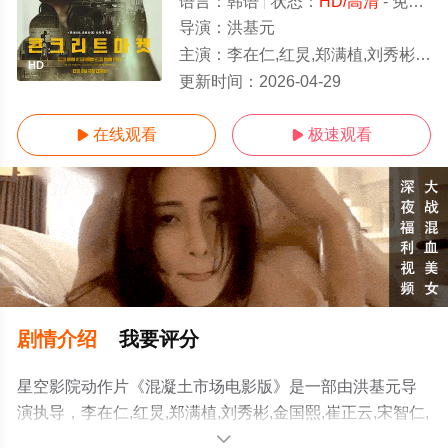
语言：
韩语
状态：
HD/高清
- 免费在线观看
导演：
洪基元
主演：
李在仁,红炅,郑满植,刘秀彬,金国熙,崔正云,宋智仁,李家晴,李道根,孙寅勇
HD
更新时间：
2026-04-29
在线观看
极速观看


剧情介绍
我要评分
星空影院动作片《混凝土市场电影版》是一部由洪基元导
演执导，李在仁,红炅,郑满植,刘秀彬,金国熙,崔正云,宋智仁,
李家晴,李道根,孙寅勇等演员精彩演绎的韩国电影，手机免
