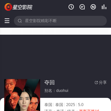






夺回
分享

别名：duohui
泰国
泰国
2025
5.0