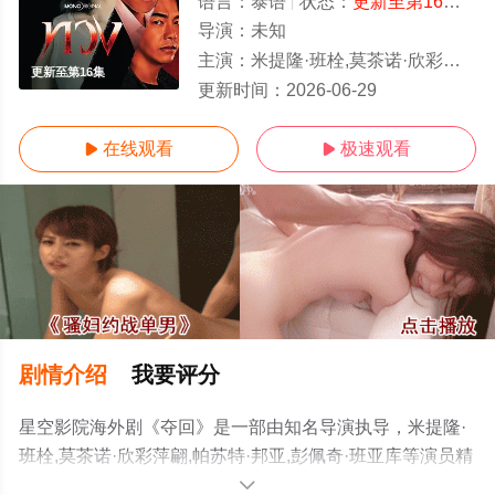
语言：
泰语
状态：
更新至第16集
- 
导演：
未知
主演：
米提隆·班栓,莫茶诺·欣彩萍翩,帕苏特·邦亚,彭佩奇·班亚库
更新至第16集
更新时间：
2026-06-29
在线观看
极速观看


剧情介绍
我要评分
星空影院海外剧《夺回》是一部由知名导演执导，米提隆·
班栓,莫茶诺·欣彩萍翩,帕苏特·邦亚,彭佩奇·班亚库等演员精
彩演绎的泰国电视剧，手机免费观看高清未删减完整版电
