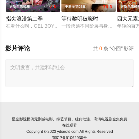
7.0
10.0
更新至第01集
更新至第08集
更新至第05
指尖浪漫第二季
等待黎明破晓时
四大元素
在看什么啊，GEL BOY，是在想念彼此吗？
一段跨越不同阶层与身份的恋情。一
年轻的百万
影片评论
共
0
条 “夺回” 影评
星空影院
提供无删减电影、综艺节目、经典动漫、高清电视剧全集免费
在线观看
Copyright © 2023 ydseotd.com All Rights Reserved
鄂ICP备61062930号