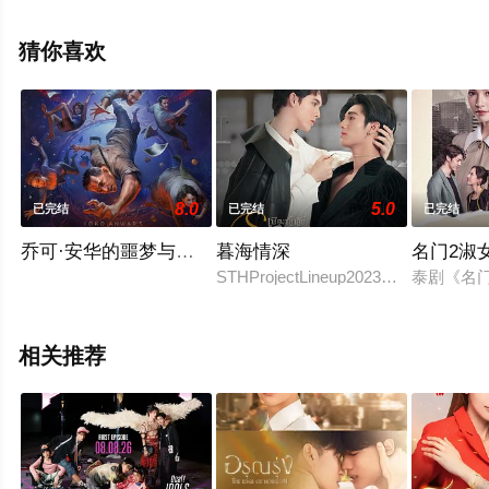
视剧全集就上星空影视，更多相关信息可移步至豆瓣电视
剧、电视猫或剧情网等平台了解。
猜你喜欢
8.0
5.0
已完结
已完结
已完结
乔可·安华的噩梦与白日梦
暮海情深
名门2淑
STHProjectLineup2023Sta
泰剧《名
相关推荐